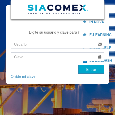
INICIO
IN NOVA
Digite su usuario y clave para incial
E-LEARNING
SINCO HELP
LOGERDASH
Entrar
Olvide mi clave
